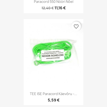
Paracord 550 Nööri Nõel
11,16 €
12,40 €
favorite_border
TEE ISE Paracord Käevõru -...
5,59 €