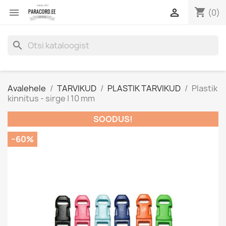
shopping_cart


(0)
search
Avalehele
TARVIKUD
PLASTIK TARVIKUD
Plastik
kinnitus - sirge | 10 mm
SOODUS!
−60%