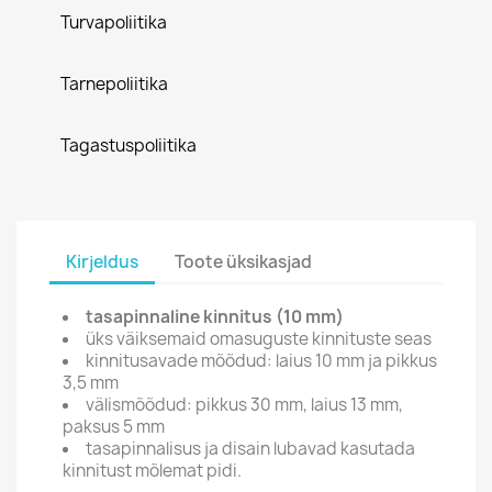
Turvapoliitika
Tarnepoliitika
Tagastuspoliitika
Kirjeldus
Toote üksikasjad
tasapinnaline kinnitus (10 mm)
üks väiksemaid omasuguste kinnituste seas
kinnitusavade mõõdud: laius 10 mm ja pikkus
3,5 mm
välismõõdud: pikkus 30 mm, laius 13 mm,
paksus 5 mm
tasapinnalisus ja disain lubavad kasutada
kinnitust mõlemat pidi.