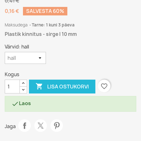
0,41 €
0,16 €
SALVESTA 60%
Maksudega
Tarne: 1 kuni 3 päeva
Plastik kinnitus - sirge | 10 mm
Värvid: hall
Kogus

favorite_border
LISA OSTUKORVI
Laos

Jaga