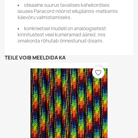
ideaalne suurus tavalises kahekordses
laiuses Paracord nöörist ellujäämis-matkamis
käevõru valmistamiseks.
konkreetsel mudelil on analoogsetest
kinnitustest veel kumeramad ääred, mis
omakorda rõhutab õnnestunud disaini.
TEILE VÕIB MEELDIDA KA
favorite_border