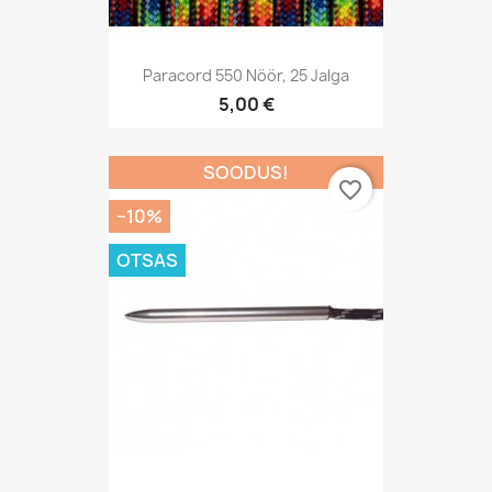
Paracord 550 Nöör, 25 Jalga
5,00 €
SOODUS!
favorite_border
−10%
OTSAS